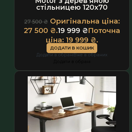
Motor з дерев’яною
стільницею 120х70
Оригінальна ціна:
27 500
₴
27 500 ₴.
19 999
₴
Поточна
ціна: 19 999 ₴.
ДОДАТИ В КОШИК
Додати в обрані
Вже в обраних
Додати в обрані