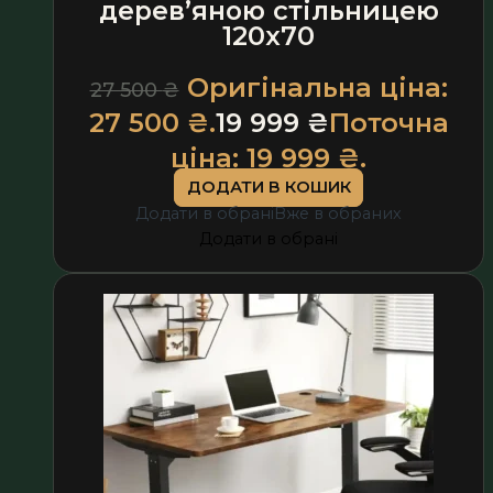
дерев’яною стільницею
120х70
Оригінальна ціна:
27 500
₴
27 500 ₴.
19 999
₴
Поточна
ціна: 19 999 ₴.
ДОДАТИ В КОШИК
Додати в обрані
Вже в обраних
Додати в обрані