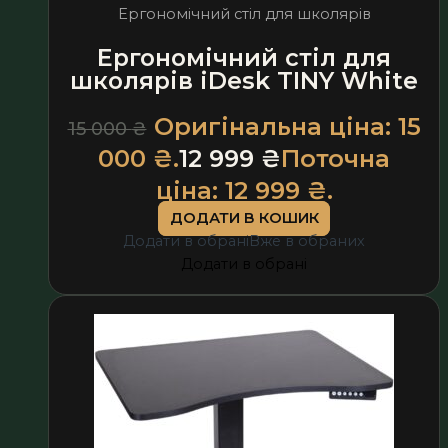
Ергономічний стіл для школярів
Ергономічний стіл для
школярів iDesk TINY White
Оригінальна ціна: 15
15 000
₴
000 ₴.
12 999
₴
Поточна
ціна: 12 999 ₴.
ДОДАТИ В КОШИК
Додати в обрані
Вже в обраних
Додати в обрані