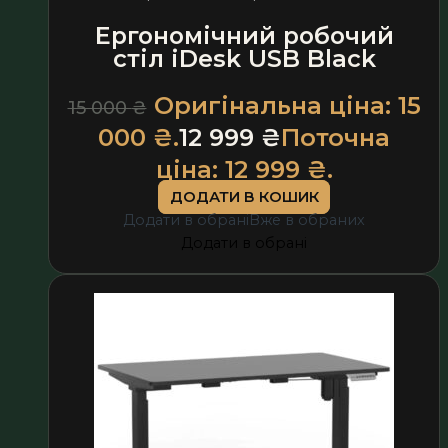
Ергономічний робочий
стіл iDesk USB Black
Оригінальна ціна: 15
15 000
₴
000 ₴.
12 999
₴
Поточна
ціна: 12 999 ₴.
ДОДАТИ В КОШИК
Додати в обрані
Вже в обраних
Додати в обрані