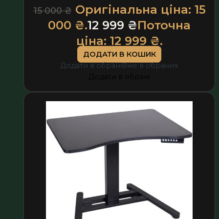
Оригінальна ціна: 15
15 000
₴
000 ₴.
12 999
₴
Поточна
ціна: 12 999 ₴.
ДОДАТИ В КОШИК
Додати в обрані
Вже в обраних
Додати в обрані