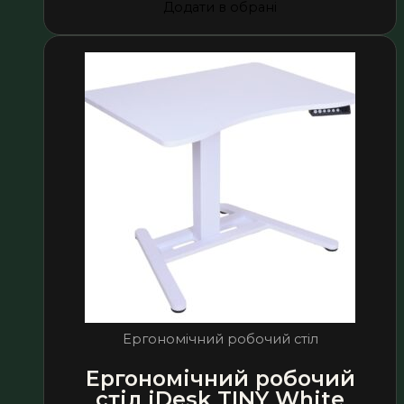
Додати в обрані
Ергономічний робочий стіл
Ергономічний робочий
стіл iDesk TINY White