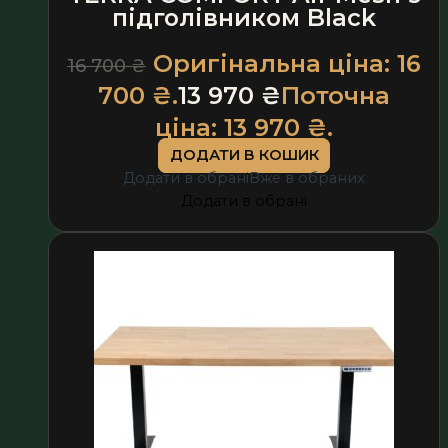
підголівником Black
Оригінальна ціна: 16
16 700
₴
700 ₴.
13 970
₴
Поточна
ціна: 13 970 ₴.
ДОДАТИ В КОШИК
Додати в обрані
Вже в обраних
Додати в обрані