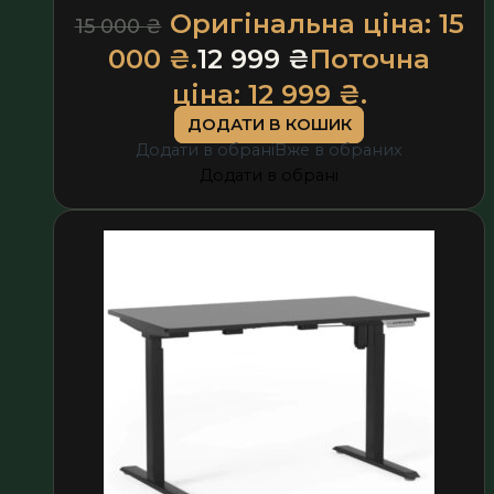
Оригінальна ціна: 15
15 000
₴
000 ₴.
12 999
₴
Поточна
ціна: 12 999 ₴.
ДОДАТИ В КОШИК
Додати в обрані
Вже в обраних
Додати в обрані