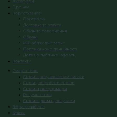
Аксесуари
Про нас
Користувачеві
Портфоліо
Доставка та оплата
Обмін та повернення
Обрані
Мій обліковий запис
Політика конфіденційності
Договір публічної оферти
Контакти
Смарт столи
Столи з регулюванням висоти
Столи для роботи стоячи
Столи трансформери
Розумні столи
Столи з двома двигунами
Зібрати свій стіл
Крісла