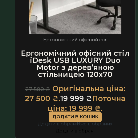
Ергономічний офісний стіл
Ергономічний офісний стіл
iDesk USB LUXURY Duo
Motor з дерев’яною
стільницею 120х70
Оригінальна ціна:
27 500
₴
27 500 ₴.
19 999
₴
Поточна
ціна: 19 999 ₴.
ДОДАТИ В КОШИК
Додати в обрані
Вже в обраних
Додати в обрані