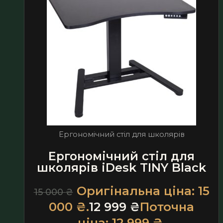
Ергономічний стіл для школярів
Ергономічний стіл для
школярів iDesk TINY Black
Оригінальна ціна: 15
15 000
₴
000 ₴.
12 999
₴
Поточна
ціна: 12 999 ₴.