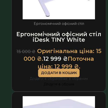
Ергономічний офісний стіл
Ергономічний офісний стіл
iDesk TINY White
Оригінальна ціна: 15
15 000
₴
000 ₴.
12 999
₴
Поточна
ціна: 12 999 ₴.
ДОДАТИ В КОШИК
Додати в обрані
Вже в обраних
Додати в обрані