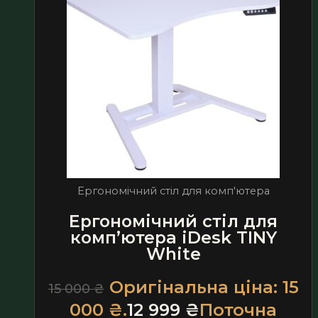
Ергономічний стіл для комп'ютера
Ергономічний стіл для
комп’ютера iDesk TINY
White
Оригінальна ціна: 15
15 000
₴
000 ₴.
12 999
₴
Поточна