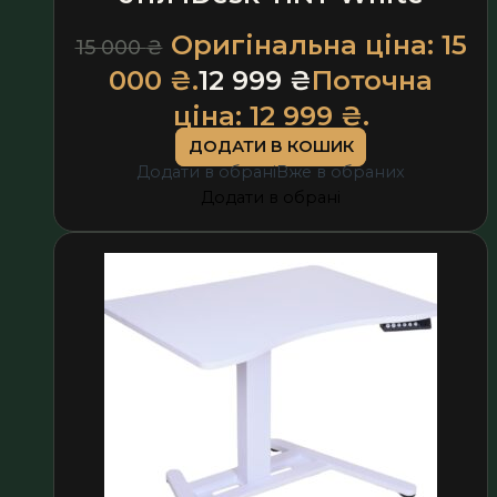
Оригінальна ціна: 15
15 000
₴
000 ₴.
12 999
₴
Поточна
ціна: 12 999 ₴.
ДОДАТИ В КОШИК
Додати в обрані
Вже в обраних
Додати в обрані