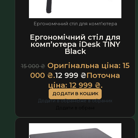
Ергономічний стіл для комп'ютера
Ергономічний стіл для
комп’ютера iDesk TINY
Black
Оригінальна ціна: 15
15 000
₴
000 ₴.
12 999
₴
Поточна
ціна: 12 999 ₴.
ДОДАТИ В КОШИК
Додати в обрані
Вже в обраних
Додати в обрані