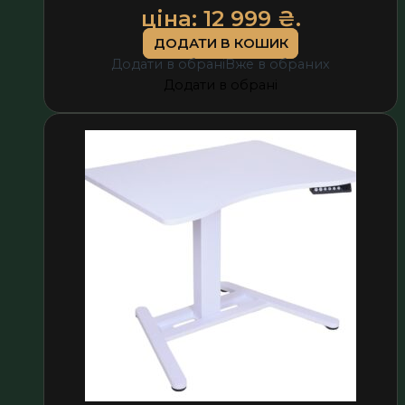
ціна: 12 999 ₴.
ДОДАТИ В КОШИК
Додати в обрані
Вже в обраних
Додати в обрані