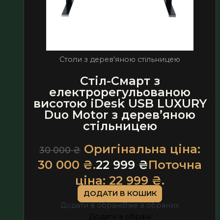
Столи з дерев'яною стільницею
Стіл-Смарт з
електрорегульованою
висотою iDesk USB LUXURY
Duo Motor з дерев’яною
стільницею
Оригінальна ціна:
30 000
₴
30 000 ₴.
22 999
₴
Поточна
ціна: 22 999 ₴.
ДОДАТИ В КОШИК
Додати в обрані
Вже в обраних
Додати в обрані