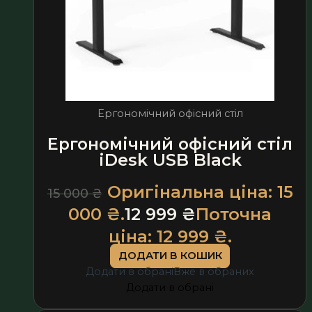
Ергономічний офісний стіл
Ергономічний офісний стіл
iDesk USB Black
Оригінальна ціна: 15
15 000
₴
000 ₴.
12 999
₴
Поточна
ціна: 12 999 ₴.
ДОДАТИ В КОШИК
Додати в обрані
Вже в обраних
Додати в обрані