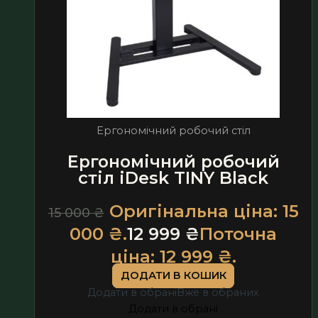
Ергономічний робочий стіл
Ергономічний робочий
стіл iDesk TINY Black
Оригінальна ціна: 15
15 000
₴
000 ₴.
12 999
₴
Поточна
ціна: 12 999 ₴.
ДОДАТИ В КОШИК
Додати в обрані
Вже в обраних
Додати в обрані