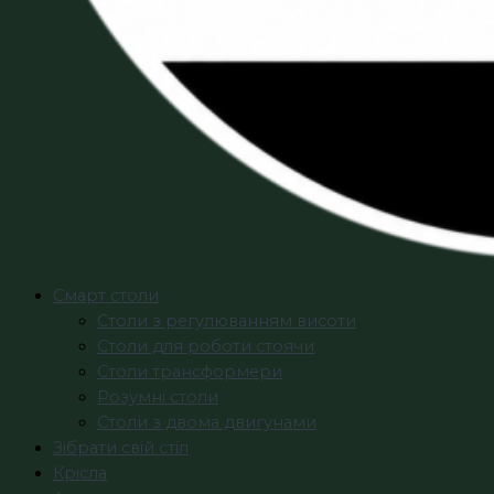
Смарт столи
Столи з регулюванням висоти
Столи для роботи стоячи
Столи трансформери
Розумні столи
Столи з двома двигунами
Зібрати свій стіл
Крісла