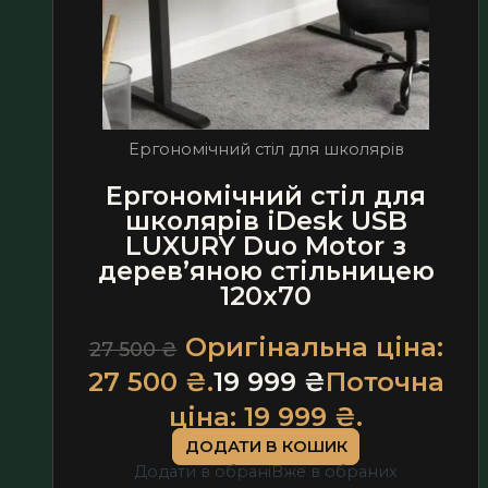
Ергономічний стіл для школярів
Ергономічний стіл для
школярів iDesk USB
LUXURY Duo Motor з
дерев’яною стільницею
120х70
Оригінальна ціна:
27 500
₴
27 500 ₴.
19 999
₴
Поточна
ціна: 19 999 ₴.
ДОДАТИ В КОШИК
Додати в обрані
Вже в обраних