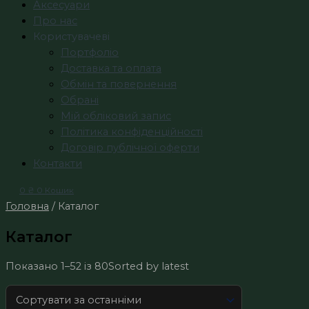
Аксесуари
Про нас
Користувачеві
Портфоліо
Доставка та оплата
Обмін та повернення
Обрані
Мій обліковий запис
Політика конфіденційності
Договір публічної оферти
Контакти
0
₴
0
Кошик
Головна
/ Каталог
Каталог
Показано 1–52 із 80
Sorted by latest