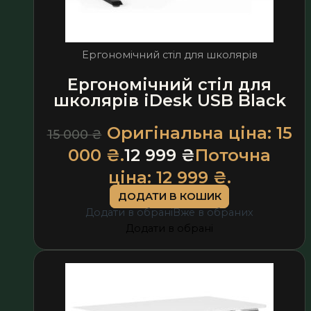
Ергономічний стіл для школярів
Ергономічний стіл для
школярів iDesk USB Black
Оригінальна ціна: 15
15 000
₴
000 ₴.
12 999
₴
Поточна
ціна: 12 999 ₴.
ДОДАТИ В КОШИК
Додати в обрані
Вже в обраних
Додати в обрані