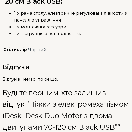
120 см Black USB
:
1 x рама столу, електричне регулювання висоти з
панеллю управління
1 х монтажні аксесуари
1 х інструкція з встановлення.
Стіл колір
Чорний
Відгуки
Відгуків немає, поки що.
Будьте першим, хто залишив
відгук “Ніжки з електромеханізмом
iDesk iDesk Duo Motor з двома
двигунами 70-120 см Black USB”“