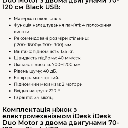
Duo Motor з двома двигунами 70-
120 см Black USB:
Матеріал ніжок: сталь
Функція налаштування пам’яті:
4
положення
висоти
Рекомендовані розміри стільниці:
(1200~1800)x(600~900) мм.
Вантажопідйомність: 125 кг.
Швидкість підйому: 40 мм/сек.
Діапазон висоти: 700~1200 мм.
Рівень шуму: 40 дБ.
Колір рами: чорний.
Підйомний механізм: 2 мотори.
Вхідна напруга: 220 В.
Гарантія: 24 місяці.
Комплектація
ніжок з
електромеханізмом iDesk iDesk
Duo Motor з двома двигунами 70-