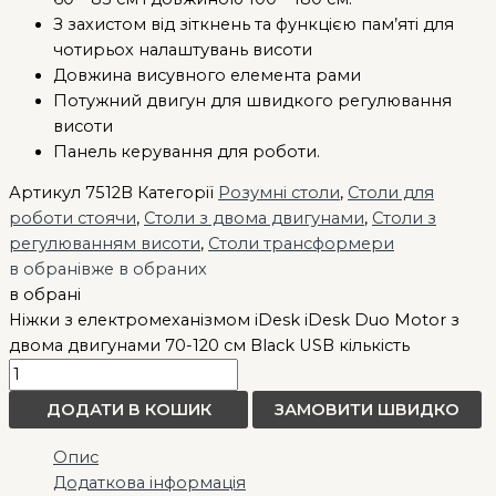
З захистом від зіткнень та функцією пам’яті для
чотирьох налаштувань висоти
Довжина висувного елемента рами
Потужний двигун для швидкого регулювання
висоти
Панель керування для роботи.
Артикул
7512B
Категорії
Розумні столи
,
Столи для
роботи стоячи
,
Столи з двома двигунами
,
Столи з
регулюванням висоти
,
Столи трансформери
в обрані
вже в обраних
в обрані
Ніжки з електромеханізмом iDesk iDesk Duo Motor з
двома двигунами 70-120 см Black USB кількість
ДОДАТИ В КОШИК
ЗАМОВИТИ ШВИДКО
Опис
Додаткова інформація