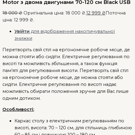
Motor з двома двигунами 70-120 см Black USB
18 000
₴
Оригінальна ціна: 18 000 ₴.
12 999
₴
Поточна
ціна: 12 999 ₴.
Увійти
для відображення накопичувальної
знижки
Перетворіть свій стіл на ергономічне робоче місце, де
можна стояти або сидіти. Електричне регулювання по
висоті та можливість збільшення, а також функція
пам’яті для регулювання висоти. Перетворіть свій стіл
на ергономічне робоче місце, де можна стояти або
сидіти. Електричне регулювання по висоті надає
можливість обирати положення зручне для Вас лише
одним дотиком.
Особливості:
Каркас столу з електричним регулюванням по
висоті, висота: 70 – 120 см, для стільниць глибиною
60 – 85 см і довжиною 100 – 180 см.