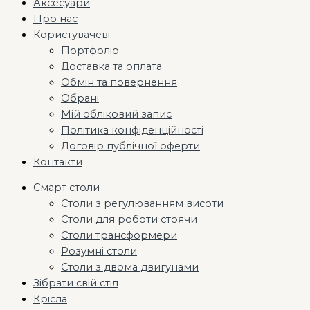
Аксесуари
Про нас
Користувачеві
Портфоліо
Доставка та оплата
Обмін та повернення
Обрані
Мій обліковий запис
Політика конфіденційності
Договір публічної оферти
Контакти
Смарт столи
Столи з регулюванням висоти
Столи для роботи стоячи
Столи трансформери
Розумні столи
Столи з двома двигунами
Зібрати свій стіл
Крісла