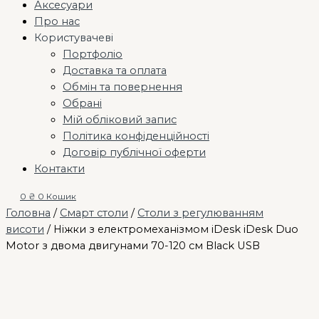
Аксесуари
Про нас
Користувачеві
Портфоліо
Доставка та оплата
Обмін та повернення
Обрані
Мій обліковий запис
Політика конфіденційності
Договір публічної оферти
Контакти
0
₴
0
Кошик
Головна
/
Смарт столи
/
Столи з регулюванням
висоти
/ Ніжки з електромеханізмом iDesk iDesk Duo
Motor з двома двигунами 70-120 см Black USB