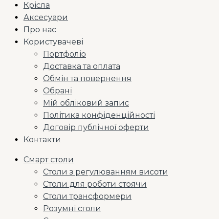
Крісла
Аксесуари
Про нас
Користувачеві
Портфоліо
Доставка та оплата
Обмін та повернення
Обрані
Мій обліковий запис
Політика конфіденційності
Договір публічної оферти
Контакти
Смарт столи
Столи з регулюванням висоти
Столи для роботи стоячи
Столи трансформери
Розумні столи