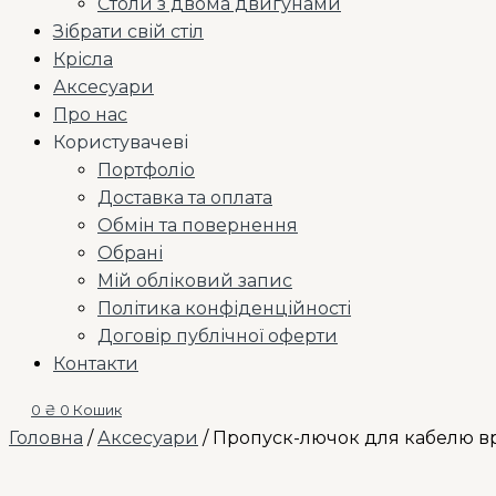
Столи з двома двигунами
Зібрати свій стіл
Крісла
Аксесуари
Про нас
Користувачеві
Портфоліо
Доставка та оплата
Обмін та повернення
Обрані
Мій обліковий запис
Політика конфіденційності
Договір публічної оферти
Контакти
0
₴
0
Кошик
Головна
/
Аксесуари
/ Пропуск-лючок для кабелю в