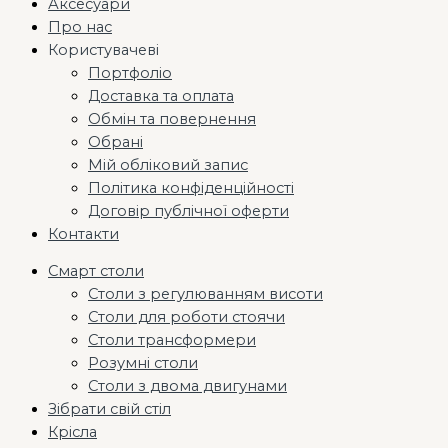
Аксесуари
Про нас
Користувачеві
Портфоліо
Доставка та оплата
Обмін та повернення
Обрані
Мій обліковий запис
Політика конфіденційності
Договір публічної оферти
Контакти
Смарт столи
Столи з регулюванням висоти
Столи для роботи стоячи
Столи трансформери
Розумні столи
Столи з двома двигунами
Зібрати свій стіл
Крісла