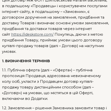
Цей договір між
ФОП
Шиповськова Наталія Василівна,
в подальшому «Продавець» і користувачем послугами
інтернет-сайту, в подальшому – «Замовник», є
договором доручення на замовлення, придбання та
доставку Товарів і визначає основні умови замовлення,
придбання та доставки товарів через інтернет
сайт
https://ideskstore.com/
Покупець, діючи з метою
придбання Товару, приймає умови цього договору
купівлі-продажу товарів (далі – Договір) на наступних
умовах.
1. ВИЗНАЧЕННЯ ТЕРМІНІВ
1.1. Публічна оферта (далі – «Оферта») – публічна
пропозиція Продавця, адресована невизначеному
колу осіб, укласти з Продавцем договір купівлі-
продажу товару дистанційним способом (далі –
«Договір») на умовах, що містяться в цій Оферті,
включаючи всі Додатки.
1.2. Замовлення – рішення Замовника замовити товар і