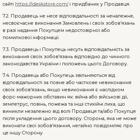
сайті
https://ideskstore.com/
і придбаних у Продавця.
7.2. Продавець не несе відповідальності за неналежне,
несвоєчасне виконання Замовлень і своїх зобов’язань
в разі надання Покупцем недостовірної або
помилкової інформації.
7.3. Продавець і Покупець несуть відповідальність за
виконання своїх зобов’язань відповідно до чинного
законодавства України і положень цього Договору.
7.4. Продавець або Покупець звільняються від
відповідальності за повне або часткове невиконання
своїх зобов’язань, якщо невиконання є наслідком
форс-мажорних обставин як: війна або військові дії,
землетрус, повінь, пожежа та інші стихійні лиха, що
виникли незалежно від волі Продавця та/або Покупця
після укладення цього договору. Сторона, яка не може
виконати свої зобов’язання, негайно повідомляє про
це іншу Сторону.