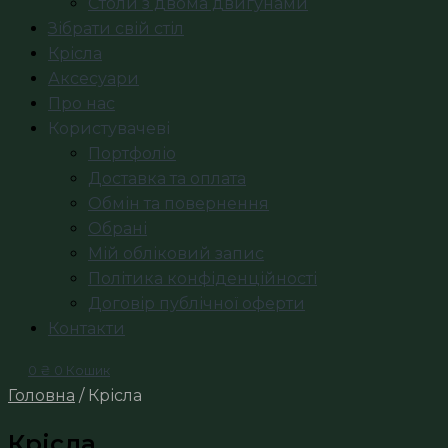
Столи з двома двигунами
Зібрати свій стіл
Крісла
Аксесуари
Про нас
Користувачеві
Портфоліо
Доставка та оплата
Обмін та повернення
Обрані
Мій обліковий запис
Політика конфіденційності
Договір публічної оферти
Контакти
0
₴
0
Кошик
Головна
/ Крісла
Крісла