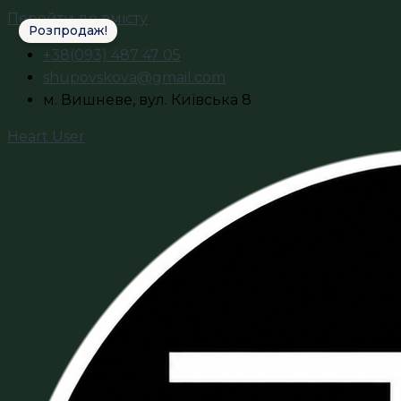
Перейти до вмісту
Розпродаж!
+38(093) 487 47 05
shupovskova@gmail.com
м. Вишневе, вул. Київська 8
Heart
User