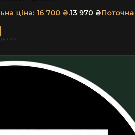
на ціна: 16 700 ₴.
13 970
₴
Поточна
браних