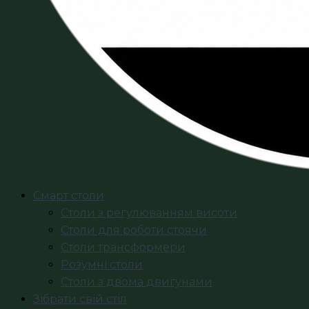
Смарт столи
Столи з регулюванням висоти
Столи для роботи стоячи
Столи трансформери
Розумні столи
Столи з двома двигунами
Зібрати свій стіл