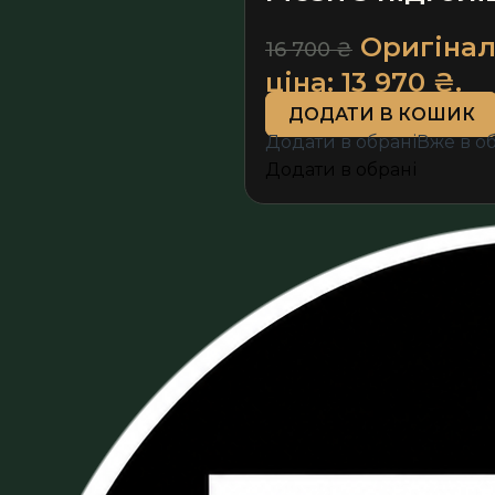
Оригіналь
16 700
₴
ціна: 13 970 ₴.
ДОДАТИ В КОШИК
Додати в обрані
Вже в о
Додати в обрані