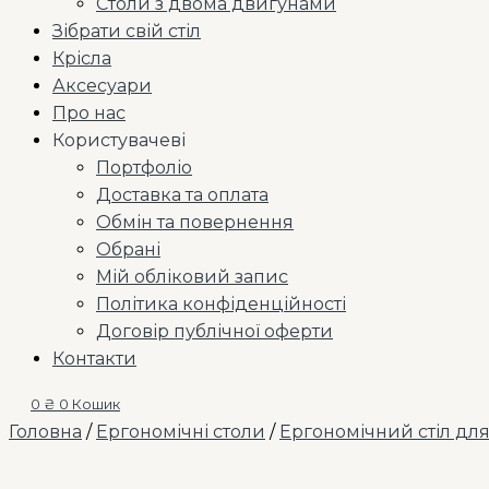
Столи з двома двигунами
Зібрати свій стіл
Крісла
Аксесуари
Про нас
Користувачеві
Портфоліо
Доставка та оплата
Обмін та повернення
Обрані
Мій обліковий запис
Політика конфіденційності
Договір публічної оферти
Контакти
0
₴
0
Кошик
Головна
/
Ергономічні столи
/
Ергономічний стіл дл