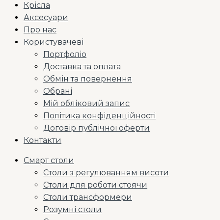
Крісла
Аксесуари
Про нас
Користувачеві
Портфоліо
Доставка та оплата
Обмін та повернення
Обрані
Мій обліковий запис
Політика конфіденційності
Договір публічної оферти
Контакти
Смарт столи
Столи з регулюванням висоти
Столи для роботи стоячи
Столи трансформери
Розумні столи