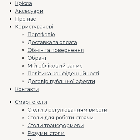
Крісла
Аксесуари
Про нас
Користувачеві
Портфоліо
Доставка та оплата
Обмін та повернення
Обрані
Мій обліковий запис
Політика конфіденційності
Договір публічної оферти
Контакти
Смарт столи
Столи з регулюванням висоти
Столи для роботи стоячи
Столи трансформери
Розумні столи