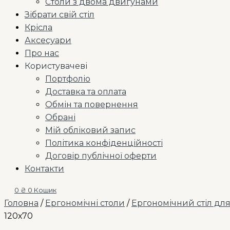
Столи з двома двигунами
Зібрати свій стіл
Крісла
Аксесуари
Про нас
Користувачеві
Портфоліо
Доставка та оплата
Обмін та повернення
Обрані
Мій обліковий запис
Політика конфіденційності
Договір публічної оферти
Контакти
0
₴
0
Кошик
Головна
/
Ергономічні столи
/
Ергономічний стіл дл
120х70