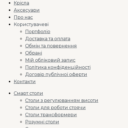
Крісла
Аксесуари
Про нас
Користувачеві
Портфоліо
Доставка та оплата
Обмін та повернення
Обрані
Мій обліковий запис
Політика конфіденційності
Договір публічної оферти
Контакти
Смарт столи
Столи з регулюванням висоти
Столи для роботи стоячи
Столи трансформери
Розумні столи