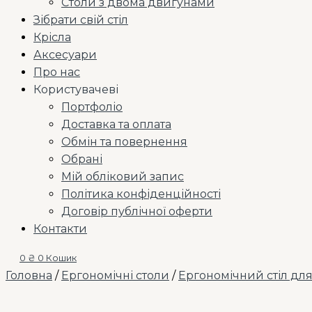
Столи з двома двигунами
Зібрати свій стіл
Крісла
Аксесуари
Про нас
Користувачеві
Портфоліо
Доставка та оплата
Обмін та повернення
Обрані
Мій обліковий запис
Політика конфіденційності
Договір публічної оферти
Контакти
0
₴
0
Кошик
Головна
/
Ергономічні столи
/
Ергономічний стіл дл