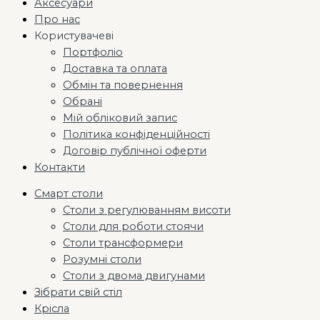
Аксесуари
Про нас
Користувачеві
Портфоліо
Доставка та оплата
Обмін та повернення
Обрані
Мій обліковий запис
Політика конфіденційності
Договір публічної оферти
Контакти
Смарт столи
Столи з регулюванням висоти
Столи для роботи стоячи
Столи трансформери
Розумні столи
Столи з двома двигунами
Зібрати свій стіл
Крісла