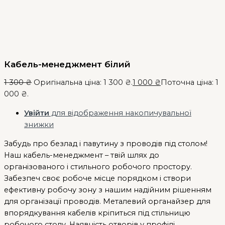
Кабель-менеджмент білий
1 300
₴
Оригінальна ціна: 1 300 ₴.
1 000
₴
Поточна ціна: 1
000 ₴.
Увійти
для відображення накопичувальної
знижки
Забудь про безлад і павутину з проводів під столом!
Наш кабель-менеджмент – твій шлях до
організованого і стильного робочого простору.
Забезпеч своє робоче місце порядком і створи
ефективну робочу зону з нашим надійним рішенням
для організації проводів. Металевий органайзер для
впорядкування кабелів кріпиться під стільницю
робочого столу. Наявність отворів у профілі