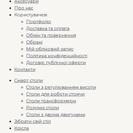
Аксесуари
Про нас
Користувачеві
Портфоліо
Доставка та оплата
Обмін та повернення
Обрані
Мій обліковий запис
Політика конфіденційності
Договір публічної оферти
Контакти
Смарт столи
Столи з регулюванням висоти
Столи для роботи стоячи
Столи трансформери
Розумні столи
Столи з двома двигунами
Зібрати свій стіл
Крісла