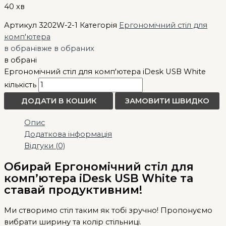
40 хв
Артикул
3202W-2-1
Категорія
Ергономічний стіл для
комп'ютера
в обрані
вже в обраних
в обрані
Ергономічний стіл для комп'ютера iDesk USB White
кількість
ДОДАТИ В КОШИК
ЗАМОВИТИ ШВИДКО
Опис
Додаткова інформація
Відгуки (0)
Обирай Ергономічний стіл для
комп’ютера iDesk USB White та
ставай продуктивним!
Ми створимо стіл таким як тобі зручно! Пропонуємо
вибрати ширину та колір стільниці.