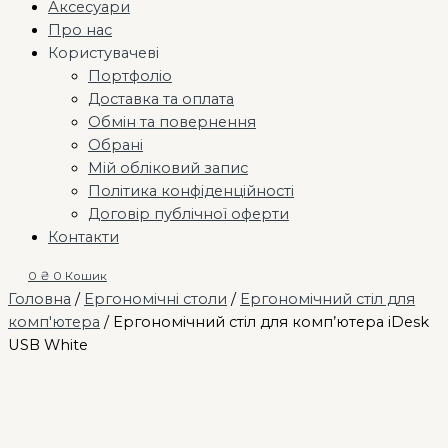
Аксесуари
Про нас
Користувачеві
Портфоліо
Доставка та оплата
Обмін та повернення
Обрані
Мій обліковий запис
Політика конфіденційності
Договір публічної оферти
Контакти
0
₴
0
Кошик
Головна
/
Ергономічні столи
/
Ергономічний стіл для
комп'ютера
/ Ергономічний стіл для комп’ютера iDesk
USB White